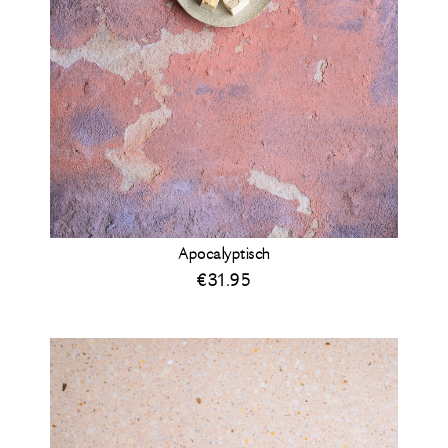
Apocalyptisch
€
31.95