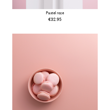
Pastel roze
€
32.95