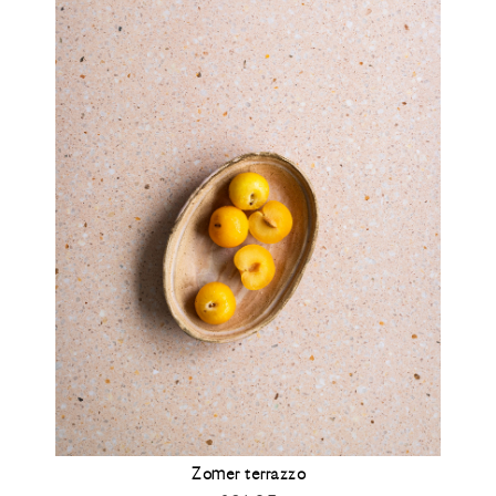
Zomer terrazzo