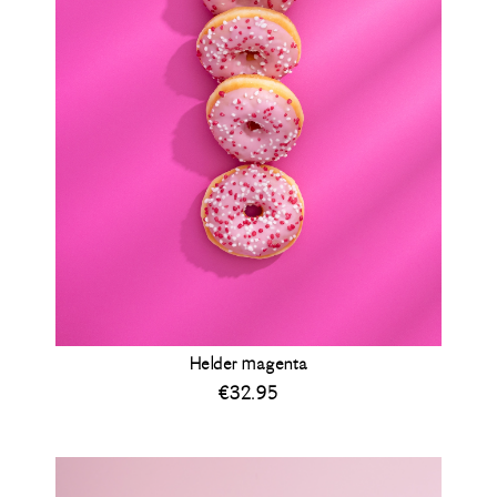
Helder magenta
€
32.95