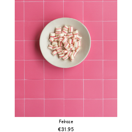
Felroze
€
31.95