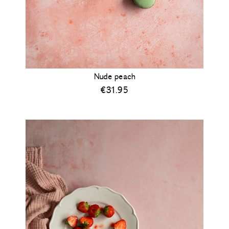
Nude peach
€
31.95