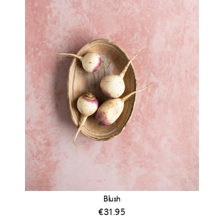
Blush
€
31.95