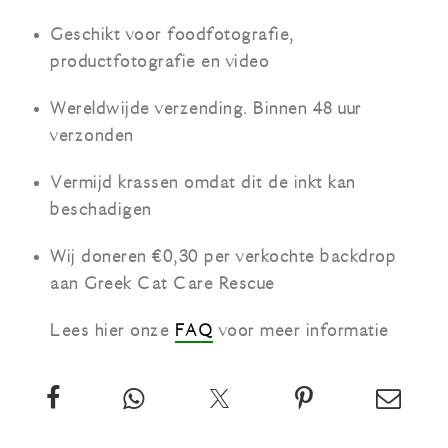
Geschikt voor foodfotografie,
productfotografie en video
Wereldwijde verzending. Binnen 48 uur
verzonden
Vermijd krassen omdat dit de inkt kan
beschadigen
Wij doneren €0,30 per verkochte backdrop
aan Greek Cat Care Rescue
Lees hier onze
FAQ
voor meer informatie
Deel
App
Twitter
Pin
Email
deze
deze
over
deze
deze