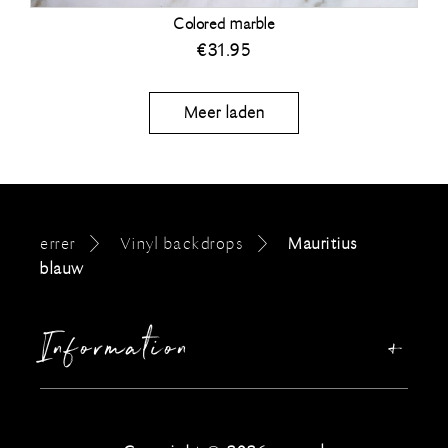
Colored marble
€
31.95
Meer laden
errer
Vinyl backdrops
Mauritius
blauw
Information
Ons verhaal
Sitemap