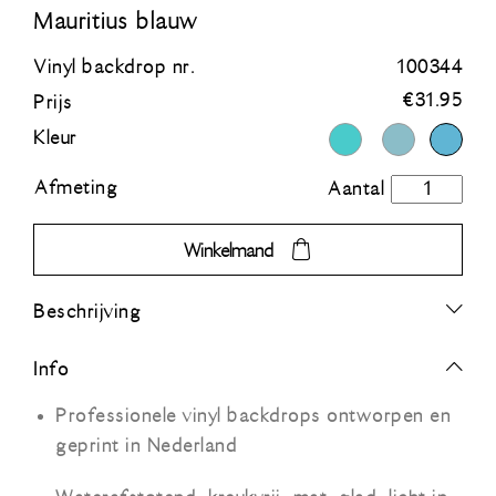
Mauritius blauw
Blauw
Vinyl backdrop nr.
100344
€
31.95
Prijs
Groen
Kleur
Oranje
Afmeting
Mauritius
blauw
Grijs
aantal
Winkelmand
Zwart
Beschrijving
Info
Professionele vinyl backdrops ontworpen en
geprint in Nederland