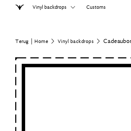
Vinyl backdrops
Customs
Home
Zoek
op
errer.nl
Cadeaubo
Terug
Home
Vinyl backdrops