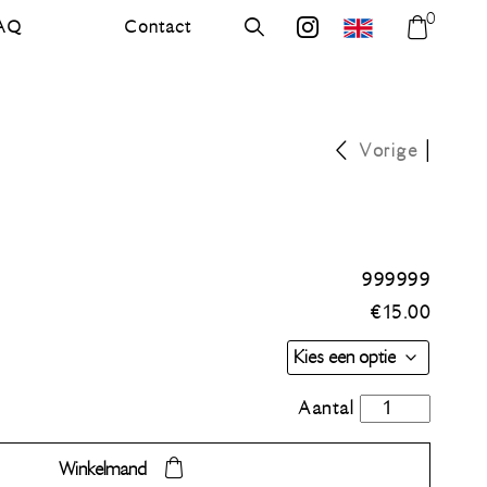
0
AQ
Contact
errer.com
Zoek
errer.backdrops
Winkel
|
Vorige
999999
€
15.00
Cadeaubon
aantal
Winkelmand