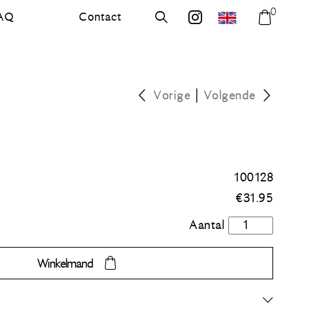
0
AQ
Contact
errer.com
Zoek
errer.backdrops
Winkel
|
Vorige
Volgende
100128
€
31.95
Goud
aantal
Winkelmand