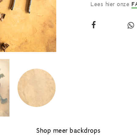
Lees hier onze
F
Deel
deze
vinyl
v
backdrop:
Goud
op
Facebook
j
Shop meer backdrops