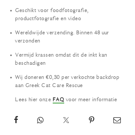
Geschikt voor foodfotografie,
productfotografie en video
Wereldwijde verzending. Binnen 48 uur
verzonden
Vermijd krassen omdat dit de inkt kan
beschadigen
Wij doneren €0,30 per verkochte backdrop
aan Greek Cat Care Rescue
Lees hier onze
FAQ
voor meer informatie
Deel
App
Twitter
Pin
Email
deze
deze
over
deze
deze