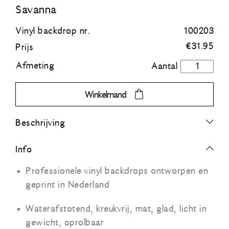
Savanna
Blauw
Vinyl backdrop nr.
100203
€
31.95
Prijs
Groen
Afmeting
Savanna
aantal
Oranje
Winkelmand
Grijs
Beschrijving
Zwart
Info
Professionele vinyl backdrops ontworpen en
geprint in Nederland
Waterafstotend, kreukvrij, mat, glad, licht in
gewicht, oprolbaar