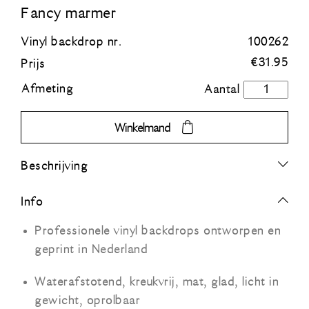
Fancy marmer
Blauw
Vinyl backdrop nr.
100262
€
31.95
Prijs
Groen
Afmeting
Fancy
marmer
Oranje
aantal
Winkelmand
Grijs
Beschrijving
Zwart
Info
Professionele vinyl backdrops ontworpen en
geprint in Nederland
Waterafstotend, kreukvrij, mat, glad, licht in
gewicht, oprolbaar