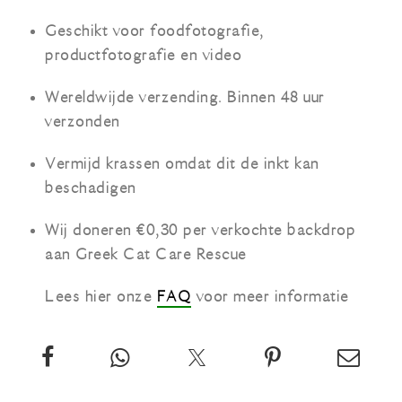
Geschikt voor foodfotografie,
productfotografie en video
Wereldwijde verzending. Binnen 48 uur
verzonden
Vermijd krassen omdat dit de inkt kan
beschadigen
Wij doneren €0,30 per verkochte backdrop
aan Greek Cat Care Rescue
Lees hier onze
FAQ
voor meer informatie
Deel
App
Twitter
Pin
Email
deze
deze
over
deze
deze