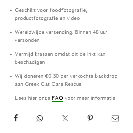
Geschikt voor foodfotografie,
productfotografie en video
Wereldwijde verzending. Binnen 48 uur
verzonden
Vermijd krassen omdat dit de inkt kan
beschadigen
Wij doneren €0,30 per verkochte backdrop
aan Greek Cat Care Rescue
Lees hier onze
FAQ
voor meer informatie
Deel
App
Twitter
Pin
Email
deze
deze
over
deze
deze