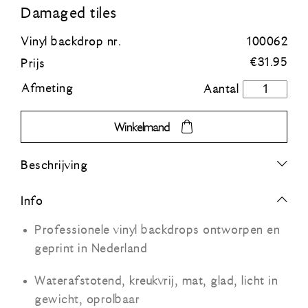
Damaged tiles
Blauw
Vinyl backdrop nr.
100062
€
31.95
Prijs
Groen
Afmeting
Damaged
tiles
Oranje
aantal
Winkelmand
Grijs
Beschrijving
Zwart
Info
Professionele vinyl backdrops ontworpen en
geprint in Nederland
Waterafstotend, kreukvrij, mat, glad, licht in
gewicht, oprolbaar