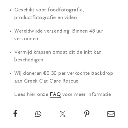
Geschikt voor foodfotografie,
productfotografie en video
Wereldwijde verzending. Binnen 48 uur
verzonden
Vermijd krassen omdat dit de inkt kan
beschadigen
Wij doneren €0,30 per verkochte backdrop
aan Greek Cat Care Rescue
Lees hier onze
FAQ
voor meer informatie
Deel
App
Twitter
Pin
Email
deze
deze
over
deze
deze