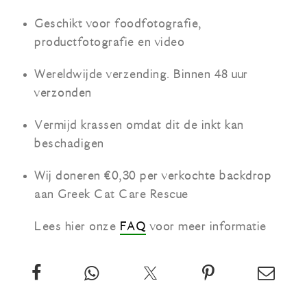
Geschikt voor foodfotografie,
productfotografie en video
Wereldwijde verzending. Binnen 48 uur
verzonden
Vermijd krassen omdat dit de inkt kan
beschadigen
Wij doneren €0,30 per verkochte backdrop
aan Greek Cat Care Rescue
Lees hier onze
FAQ
voor meer informatie
Deel
App
Twitter
Pin
Email
deze
deze
over
deze
deze