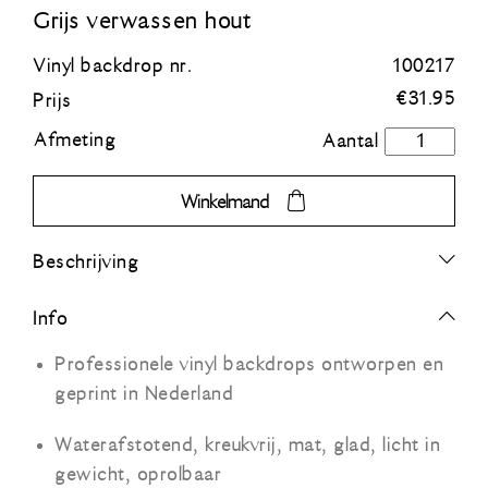
Grijs verwassen hout
Blauw
Vinyl backdrop nr.
100217
€
31.95
Prijs
Groen
Afmeting
Grijs
verwassen
Oranje
hout
Winkelmand
aantal
Grijs
Beschrijving
Zwart
Info
Professionele vinyl backdrops ontworpen en
geprint in Nederland
Waterafstotend, kreukvrij, mat, glad, licht in
gewicht, oprolbaar