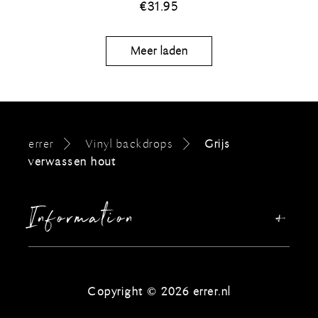
€
31.95
Meer laden
errer
Vinyl backdrops
Grijs
verwassen hout
Information
Ons verhaal
Sitemap
Copyright © 2026 errer.nl
🍪 Privacy & cookiebeleid