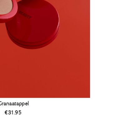
Granaatappel
€
31.95