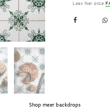
Lees hier onze
F
Deel
deze
vinyl
v
backdrop:
Achter
de
kachel
op
Facebook
j
Shop meer backdrops