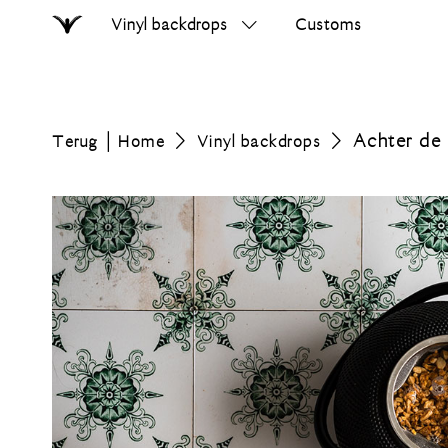
Vinyl backdrops
Customs
Home
Zoek
op
errer.nl
Achter de 
Terug
Home
Vinyl backdrops