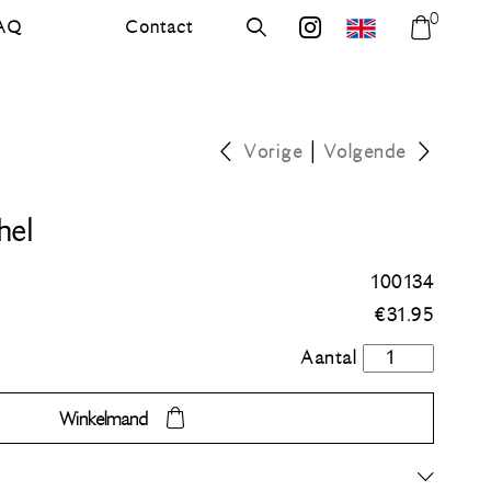
0
AQ
Contact
errer.com
Zoek
errer.backdrops
Winkel
|
Vorige
Volgende
hel
100134
€
31.95
Achter
de
kachel
Winkelmand
aantal