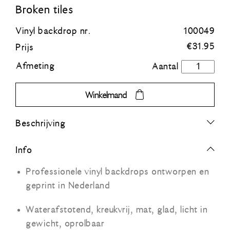
Broken tiles
Blauw
Vinyl backdrop nr.
100049
€
31.95
Prijs
Groen
Afmeting
Broken
tiles
Oranje
aantal
Winkelmand
Grijs
Beschrijving
Zwart
Info
Professionele vinyl backdrops ontworpen en
geprint in Nederland
Waterafstotend, kreukvrij, mat, glad, licht in
gewicht, oprolbaar