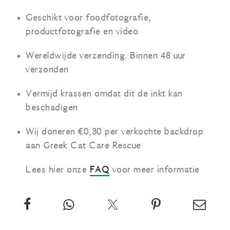
Geschikt voor foodfotografie,
productfotografie en video
Wereldwijde verzending. Binnen 48 uur
verzonden
Vermijd krassen omdat dit de inkt kan
beschadigen
Wij doneren €0,30 per verkochte backdrop
aan Greek Cat Care Rescue
Lees hier onze
FAQ
voor meer informatie
Deel
App
Twitter
Pin
Email
deze
deze
over
deze
deze