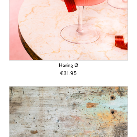
Honing Ø
€
31.95